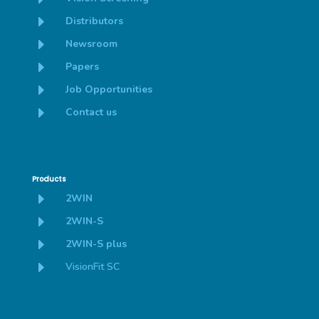
E
Distributors
E
Newsroom
E
Papers
E
Job Opportunities
E
Contact us
Products
E
2WIN
E
2WIN-S
E
2WIN-S plus
E
VisionFit SC