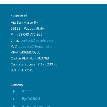
Adaptica Srl
Via San Marco 9H
35129 – Padova (Italy)
Ph. +39 049 773 968
Email:
contact@adaptica.com
PEC
adaptica@legalmail.it
P.IVA 04365930280
Codice REA PD – 383768
Capitale Sociale € 176.230,00
SDI: M5UXCR1
Company
E
About
E
EyeROBO®
E
Vision Screening